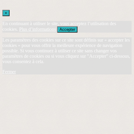
×
En continuant à utiliser le site, vous acceptez l’utilisation des
cookies.
Plus d’informations
Accepter
Les paramètres des cookies sur ce site sont définis sur « accepter les
cookies » pour vous offrir la meilleure expérience de navigation
possible. Si vous continuez à utiliser ce site sans changer vos
paramètres de cookies ou si vous cliquez sur "Accepter" ci-dessous,
vous consentez à cela.
Fermer