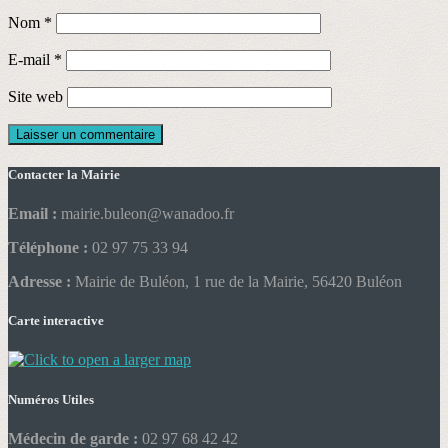
Nom
*
E-mail
*
Site web
Contacter la Mairie
Email :
mairie.buleon@wanadoo.fr
Téléphone :
02 97 75 33 94
Adresse :
Mairie de Buléon, 1 rue de la Mairie, 56420 Buléon
Carte interactive
Numéros Utiles
Médecin de garde :
02 97 68 42 42