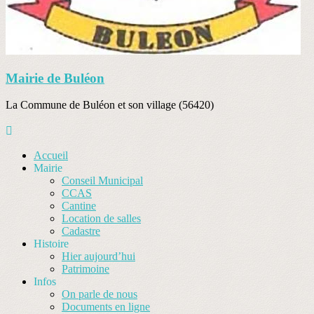
Mairie de Buléon
La Commune de Buléon et son village (56420)
Accueil
Mairie
Conseil Municipal
CCAS
Cantine
Location de salles
Cadastre
Histoire
Hier aujourd’hui
Patrimoine
Infos
On parle de nous
Documents en ligne