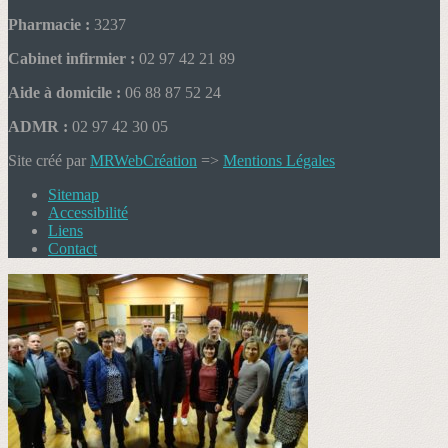
Pharmacie :
3237
Cabinet infirmier :
02 97 42 21 89
Aide à domicile :
06 88 87 52 24
ADMR :
02 97 42 30 05
Site créé par
MRWebCréation
=>
Mentions Légales
Sitemap
Accessibilité
Liens
Contact