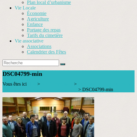
Plan local d’urbanisme
Vie Locale
Économie
Agriculture
Enfance
Portage des repas
Tarifs du cimetière
Vie associative
Associations
Calendrier des Fêtes
DSC04799-min
Vous êtes ici
Blog
>
Vie Communale
>
Présentation de la prochaine
liste du maire sortant Pierre BOUEDO
>
DSC04799-min