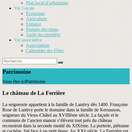
Plan local d’urbanisme
Vie Locale
Économie
Agriculture
Enfance
Portage des repas
Tarifs du cimetière
Vie associative
Associations
Calendrier des Fêtes
Patrimoine
Vous êtes ici
Patrimoine
Le château de La Ferrière
La seigneurie appartient à la famille de Lantivy dès 1400. Françoise
Rose de Lantivy porte le domaine dans la famille de Kersauson,
seigneurs du Vieux-Châtel au XVIIIème siècle. La façade et le
communs de l’ancien manoir s’élèvent tout près du château
reconstruit dans la seconde moitié du XIXème. La porterie, piétonne
et cochère, fait face à un petit étang. Au XXè siècle, La Ferrrière est