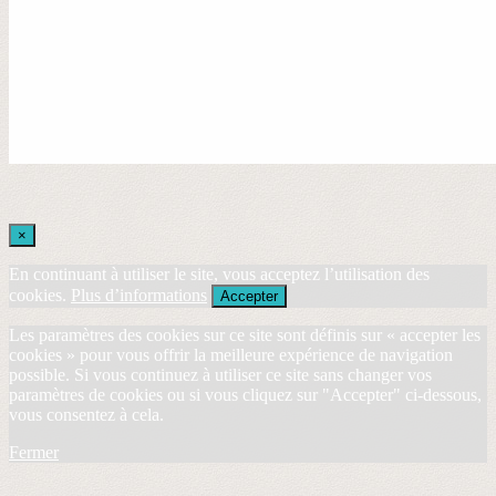
×
En continuant à utiliser le site, vous acceptez l’utilisation des
cookies.
Plus d’informations
Accepter
Les paramètres des cookies sur ce site sont définis sur « accepter les
cookies » pour vous offrir la meilleure expérience de navigation
possible. Si vous continuez à utiliser ce site sans changer vos
paramètres de cookies ou si vous cliquez sur "Accepter" ci-dessous,
vous consentez à cela.
Fermer