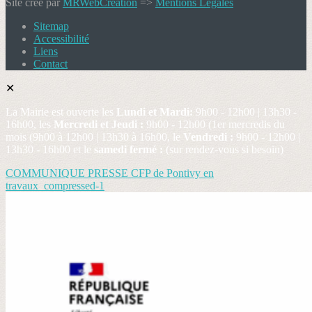
Site créé par
MRWebCréation
=>
Mentions Légales
Sitemap
Accessibilité
Liens
Contact
✕
La Mairie est ouverte les
Lundi et Mardi:
9h00 - 12h00 | 13h30 -
16h00, les
Mercredi et Jeudi :
9h00 - 12h00 (1er mercredis du
mois (9h00 à 12h00 | 13h30 à 16h00, le
Vendredi :
9h00 - 12h00 |
13h30 - 16h00 et le
samedi fermé :
(sur rendez-vous si besoin)
COMMUNIQUE PRESSE CFP de Pontivy en
travaux_compressed-1