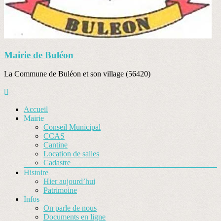
Mairie de Buléon
La Commune de Buléon et son village (56420)
Accueil
Mairie
Conseil Municipal
CCAS
Cantine
Location de salles
Cadastre
Histoire
Hier aujourd’hui
Patrimoine
Infos
On parle de nous
Documents en ligne