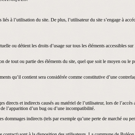
és à l’utilisation du site. De plus, l’utilisateur du site s’engage à accéd
uelle ou détient les droits d’usage sur tous les éléments accessibles sur
 de tout ou partie des éléments du site, quel que soit le moyen ou le proc
éments qu’il contient sera considérée comme constitutive d’une contref
cts et indirects causés au matériel de l’utilisateur, lors de l’accès au s
 de l’apparition d’un bug ou d’une incompatibilité.
dommages indirects (tels par exemple qu’une perte de marché ou perte d
ce contact) sont à la disposition des utilisateurs. La commune de Buléon