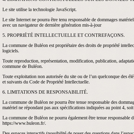
Le site utilise la technologie JavaScript.
Le site Internet ne pourra être tenu responsable de dommages matériels li
avec un navigateur de dernière génération mis-à-jour
5. PROPRIÉTÉ INTELLECTUELLE ET CONTREFAÇONS.
La commune de Buléon est propriétaire des droits de propriété intellect
logiciels.
Toute reproduction, représentation, modification, publication, adaptation
commune de Buléon.
Toute exploitation non autorisée du site ou de l’un quelconque des él
et suivants du Code de Propriété Intellectuelle.
6. LIMITATIONS DE RESPONSABILITÉ.
La commune de Buléon ne pourra être tenue responsable des dommages dire
matériel ne répondant pas aux spécifications indiquées au point 4, soit
La commune de Buléon ne pourra également être tenue responsable des 
https://www.buleon.fr/.
Des espaces interactifs (possibilité de poser des questions dans l’espa