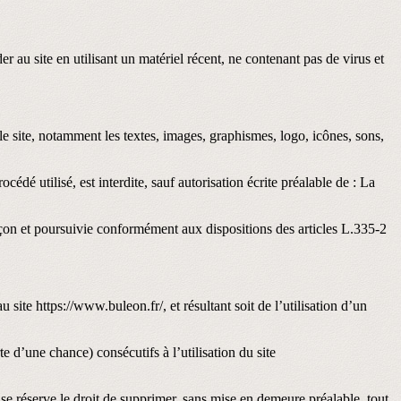
er au site en utilisant un matériel récent, ne contenant pas de virus et
 le site, notamment les textes, images, graphismes, logo, icônes, sons,
édé utilisé, est interdite, sauf autorisation écrite préalable de : La
açon et poursuivie conformément aux dispositions des articles L.335-2
ite https://www.buleon.fr/, et résultant soit de l’utilisation d’un
’une chance) consécutifs à l’utilisation du site
 se réserve le droit de supprimer, sans mise en demeure préalable, tout