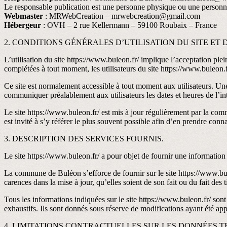
Le responsable publication est une personne physique ou une personn
Webmaster
: MRWebCreation – mrwebcreation@gmail.com
Hébergeur
: OVH – 2 rue Kellermann – 59100 Roubaix – France
2. CONDITIONS GÉNÉRALES D’UTILISATION DU SITE ET 
L’utilisation du site https://www.buleon.fr/ implique l’acceptation plein
complétées à tout moment, les utilisateurs du site https://www.buleon.f
Ce site est normalement accessible à tout moment aux utilisateurs. Un
communiquer préalablement aux utilisateurs les dates et heures de l’in
Le site https://www.buleon.fr/ est mis à jour régulièrement par la co
est invité à s’y référer le plus souvent possible afin d’en prendre conn
3. DESCRIPTION DES SERVICES FOURNIS.
Le site https://www.buleon.fr/ a pour objet de fournir une information 
La commune de Buléon s’efforce de fournir sur le site https://www.bule
carences dans la mise à jour, qu’elles soient de son fait ou du fait des t
Tous les informations indiquées sur le site https://www.buleon.fr/ sont d
exhaustifs. Ils sont donnés sous réserve de modifications ayant été app
4. LIMITATIONS CONTRACTUELLES SUR LES DONNÉES T