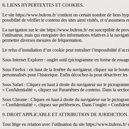
8. LIENS HYPERTEXTES ET COOKIES.
Le site https://www.buleon.fr/ contient un certain nombre de liens hy
possibilité de vérifier le contenu des sites ainsi visités, et n’assumera
La navigation sur le site https://www.buleon.fr/ est susceptible de provo
l’utilisateur, mais qui enregistre des informations relatives à la naviga
permettre diverses mesures de fréquentation.
Le refus d’installation d’un cookie peut entraîner l’impossibilité d’accé
Sous Internet Explorer : onglet outil (pictogramme en forme de rouage e
Sous Firefox : en haut de la fenêtre du navigateur, cliquez sur le bouto
personnalisés pour l’historique. Enfin décochez-la pour désactiver les
Sous Safari : Cliquez en haut à droite du navigateur sur le pictogram
« Confidentialité », cliquez sur Paramètres de contenu. Dans la secti
Sous Chrome : Cliquez en haut à droite du navigateur sur le pictogram
« Confidentialité », cliquez sur préférences. Dans l’onglet « Confident
9. DROIT APPLICABLE ET ATTRIBUTION DE JURIDICTION.
Tout litige en relation avec l’utilisation du site https://www.buleon.fr/ 