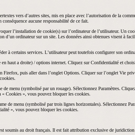
pertextes vers d’autres sites, mis en place avec l’autorisation de la 
 en conséquence aucune responsabilité de ce fait.
quer l’installation de cookie(s) sur l’ordinateur de l’utilisateur. Un cooki
tion d’un ordinateur sur un site. Les données ainsi obtenues visent à facili
der à certains services. L’utilisateur peut toutefois configurer son ordin
n haut a droite) / options internet. Cliquez sur Confidentialité et choi
n Firefox, puis aller dans l’onglet Options. Cliquer sur l’onglet Vie pri
 cookies.
me de menu (symbolisé par un rouage). Sélectionnez Paramètres. Cliquez
on « Cookies », vous pouvez bloquer les cookies.
me de menu (symbolisé par trois lignes horizontales). Sélectionnez Par
ialité », vous pouvez bloquer les cookies.
est soumis au droit français. Il est fait attribution exclusive de juridict