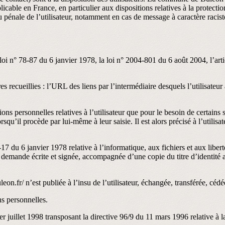
plicable en France, en particulier aux dispositions relatives à la prot
ou pénale de l’utilisateur, notamment en cas de message à caractère racis
oi n° 78-87 du 6 janvier 1978, la loi n° 2004-801 du 6 août 2004, l’ar
es recueillies : l’URL des liens par l’intermédiaire desquels l’utilisateu
 personnelles relatives à l’utilisateur que pour le besoin de certains se
u’il procède par lui-même à leur saisie. Il est alors précisé à l’utilisa
 du 6 janvier 1978 relative à l’informatique, aux fichiers et aux libertés
emande écrite et signée, accompagnée d’une copie du titre d’identité ave
eon.fr/ n’est publiée à l’insu de l’utilisateur, échangée, transférée, cé
ns personnelles.
er juillet 1998 transposant la directive 96/9 du 11 mars 1996 relative à 