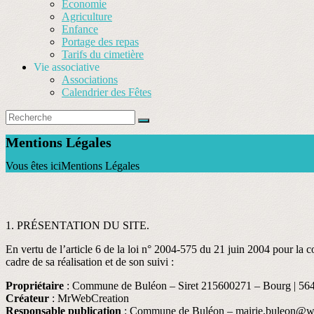
Économie
Agriculture
Enfance
Portage des repas
Tarifs du cimetière
Vie associative
Associations
Calendrier des Fêtes
Mentions Légales
Vous êtes ici
Mentions Légales
1. PRÉSENTATION DU SITE.
En vertu de l’article 6 de la loi n° 2004-575 du 21 juin 2004 pour la co
cadre de sa réalisation et de son suivi :
Propriétaire
: Commune de Buléon – Siret 215600271 – Bourg | 56
Créateur
: MrWebCreation
Responsable publication
: Commune de Buléon – mairie.buleon@w