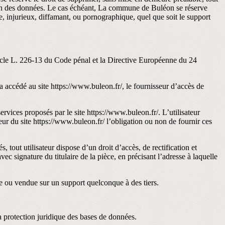
ection des données. Le cas échéant, La commune de Buléon se réserve
te, injurieux, diffamant, ou pornographique, quel que soit le support
ticle L. 226-13 du Code pénal et la Directive Européenne du 24
r a accédé au site https://www.buleon.fr/, le fournisseur d’accès de
rvices proposés par le site https://www.buleon.fr/. L’utilisateur
teur du site https://www.buleon.fr/ l’obligation ou non de fournir ces
, tout utilisateur dispose d’un droit d’accès, de rectification et
c signature du titulaire de la pièce, en précisant l’adresse à laquelle
dée ou vendue sur un support quelconque à des tiers.
la protection juridique des bases de données.