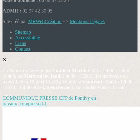
Aide à domicile :
06 88 87 52 24
ADMR :
02 97 42 30 05
Site créé par
MRWebCréation
=>
Mentions Légales
Sitemap
Accessibilité
Liens
Contact
✕
La Mairie est ouverte les
Lundi et Mardi:
9h00 - 12h00 | 13h30 -
16h00, les
Mercredi et Jeudi :
9h00 - 12h00 (1er mercredis du
mois (9h00 à 12h00 | 13h30 à 16h00, le
Vendredi :
9h00 - 12h00 |
13h30 - 16h00 et le
samedi fermé :
(sur rendez-vous si besoin)
COMMUNIQUE PRESSE CFP de Pontivy en
travaux_compressed-1