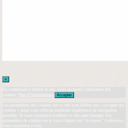
×
En continuant à utiliser le site, vous acceptez l’utilisation des
cookies.
Plus d’informations
Accepter
Les paramètres des cookies sur ce site sont définis sur « accepter les
cookies » pour vous offrir la meilleure expérience de navigation
possible. Si vous continuez à utiliser ce site sans changer vos
paramètres de cookies ou si vous cliquez sur "Accepter" ci-dessous,
vous consentez à cela.