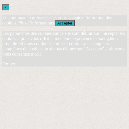
×
En continuant à utiliser le site, vous acceptez l’utilisation des
cookies.
Plus d’informations
Accepter
Les paramètres des cookies sur ce site sont définis sur « accepter les
cookies » pour vous offrir la meilleure expérience de navigation
possible. Si vous continuez à utiliser ce site sans changer vos
paramètres de cookies ou si vous cliquez sur "Accepter" ci-dessous,
vous consentez à cela.
Fermer