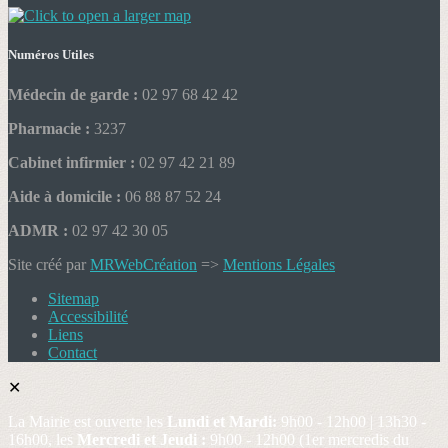
Numéros Utiles
Médecin de garde :
02 97 68 42 42
Pharmacie :
3237
Cabinet infirmier :
02 97 42 21 89
Aide à domicile :
06 88 87 52 24
ADMR :
02 97 42 30 05
Site créé par
MRWebCréation
=>
Mentions Légales
Sitemap
Accessibilité
Liens
Contact
✕
La Mairie est ouverte les
Lundi et Mardi:
9h00 - 12h00 | 13h30 -
16h00, les
Mercredi et Jeudi :
9h00 - 12h00 (1er mercredis du