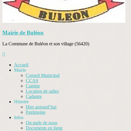
Mairie de Buléon
La Commune de Buléon et son village (56420)
Accueil
Mairie
Conseil Municipal
CCAS
Cantine
Location de salles
Cadastre
Histoire
Hier aujourd’hui
Patrimoine
Infos
On parle de nous
Documents en ligne