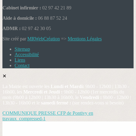
Cabinet infirmier :
02 97 42 21 89
Aide à domicile :
06 88 87 52 24
ADMR :
02 97 42 30 05
Site créé par
MRWebCréation
=>
Mentions Légales
Sitemap
Accessibilité
Liens
Contact
✕
La Mairie est ouverte les
Lundi et Mardi:
9h00 - 12h00 | 13h30 -
16h00, les
Mercredi et Jeudi :
9h00 - 12h00 (1er mercredis du
mois (9h00 à 12h00 | 13h30 à 16h00, le
Vendredi :
9h00 - 12h00 |
13h30 - 16h00 et le
samedi fermé :
(sur rendez-vous si besoin)
COMMUNIQUE PRESSE CFP de Pontivy en
travaux_compressed-1