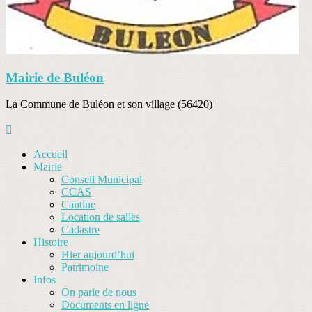
Mairie de Buléon
La Commune de Buléon et son village (56420)
Accueil
Mairie
Conseil Municipal
CCAS
Cantine
Location de salles
Cadastre
Histoire
Hier aujourd’hui
Patrimoine
Infos
On parle de nous
Documents en ligne