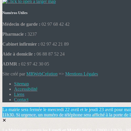
Numéros Utiles
Médecin de garde :
02 97 68 42 42
Pharmacie :
3237
Cabinet infirmier :
02 97 42 21 89
Aide à domicile :
06 88 87 52 24
ADMR :
02 97 42 30 05
Site créé par
MRWebCréation
=>
Mentions Légales
Sitemap
Accessibilité
Liens
Contact
La mairie sera fermée le mercredi 22 avril et le jeudi 23 avril pour m
11h30. Si urgence, un numéro de téléphone sera affiché à la porte de l
✕
La Mairie est ouverte les
Lundi et Mardi:
9h00 - 12h00 | 13h30 - 16