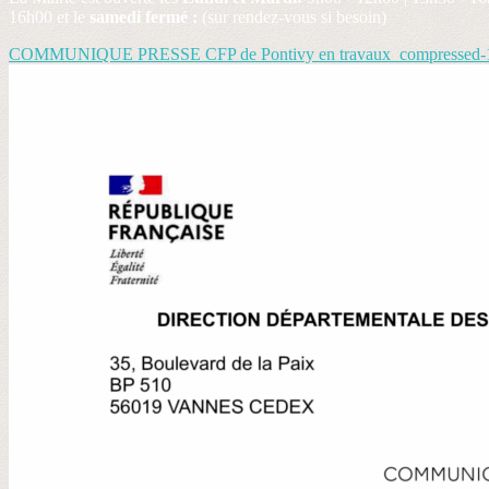
16h00 et le
samedi fermé :
(sur rendez-vous si besoin)
COMMUNIQUE PRESSE CFP de Pontivy en travaux_compressed-