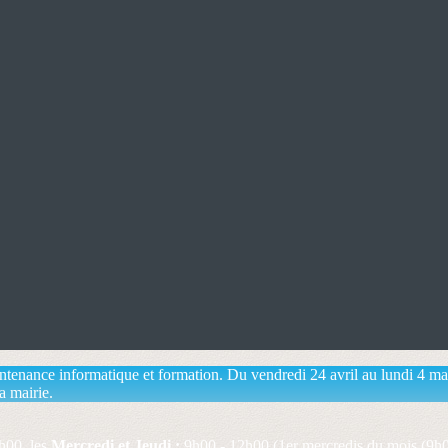
aintenance informatique et formation. Du vendredi 24 avril au lundi 4 m
a mairie.
h00, les
Mercredi et Jeudi :
9h00 - 12h00 (1er mercredis du mois (9h0