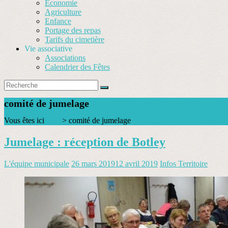
Économie
Agriculture
Enfance
Portage des repas
Tarifs du cimetière
Vie associative
Associations
Calendrier des Fêtes
comité de jumelage
Vous êtes ici
Blog
>
comité de jumelage
Jumelage : réception de Botley
L'équipe municipale
26 mars 2019
12 avril 2019
Infos Territoire