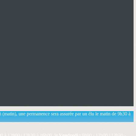
ai (matin), une permanence sera assurée par un élu le matin de 9h30 à
0 à 12h00 | 13h30 à 16h00, le
Vendredi :
9h00 - 12h00 | 13h30 -