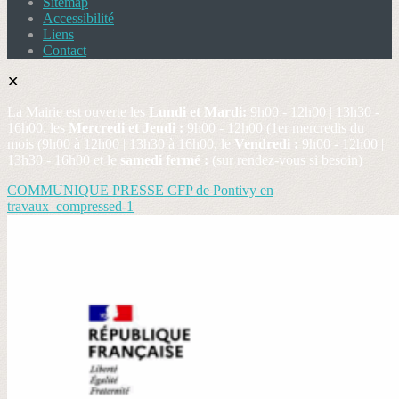
Sitemap
Accessibilité
Liens
Contact
✕
La Mairie est ouverte les
Lundi et Mardi:
9h00 - 12h00 | 13h30 -
16h00, les
Mercredi et Jeudi :
9h00 - 12h00 (1er mercredis du
mois (9h00 à 12h00 | 13h30 à 16h00, le
Vendredi :
9h00 - 12h00 |
13h30 - 16h00 et le
samedi fermé :
(sur rendez-vous si besoin)
COMMUNIQUE PRESSE CFP de Pontivy en
travaux_compressed-1