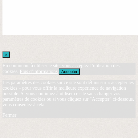
×
En continuant à utiliser le site, vous acceptez l’utilisation des
cookies.
Plus d’informations
Accepter
Les paramètres des cookies sur ce site sont définis sur « accepter les
cookies » pour vous offrir la meilleure expérience de navigation
possible. Si vous continuez à utiliser ce site sans changer vos
paramètres de cookies ou si vous cliquez sur "Accepter" ci-dessous,
vous consentez à cela.
Fermer