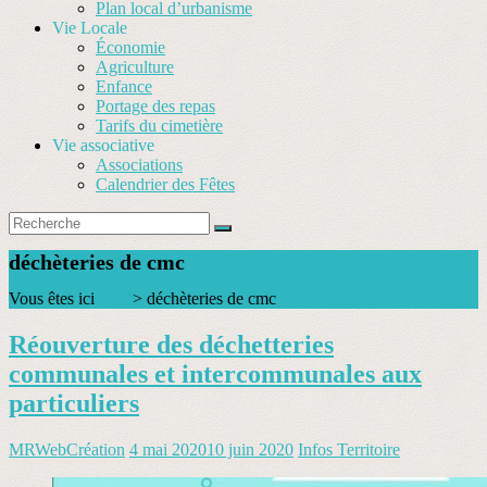
Plan local d’urbanisme
Vie Locale
Économie
Agriculture
Enfance
Portage des repas
Tarifs du cimetière
Vie associative
Associations
Calendrier des Fêtes
déchèteries de cmc
Vous êtes ici
Blog
>
déchèteries de cmc
Réouverture des déchetteries
communales et intercommunales aux
particuliers
MRWebCréation
4 mai 2020
10 juin 2020
Infos Territoire