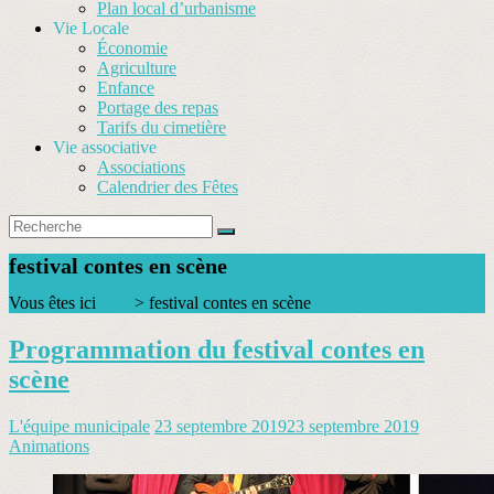
Plan local d’urbanisme
Vie Locale
Économie
Agriculture
Enfance
Portage des repas
Tarifs du cimetière
Vie associative
Associations
Calendrier des Fêtes
festival contes en scène
Vous êtes ici
Blog
>
festival contes en scène
Programmation du festival contes en
scène
L'équipe municipale
23 septembre 2019
23 septembre 2019
Animations