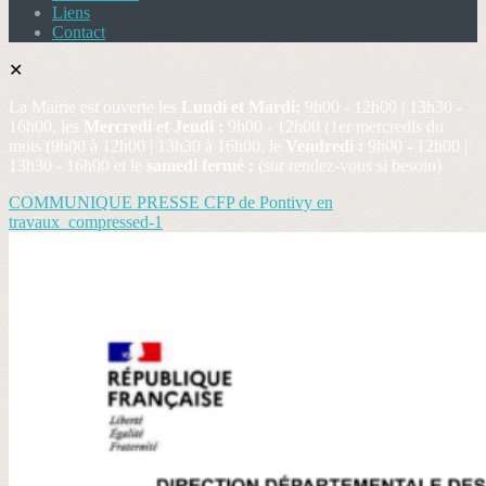
Liens
Contact
✕
La Mairie est ouverte les
Lundi et Mardi:
9h00 - 12h00 | 13h30 -
16h00, les
Mercredi et Jeudi :
9h00 - 12h00 (1er mercredis du
mois (9h00 à 12h00 | 13h30 à 16h00, le
Vendredi :
9h00 - 12h00 |
13h30 - 16h00 et le
samedi fermé :
(sur rendez-vous si besoin)
COMMUNIQUE PRESSE CFP de Pontivy en
travaux_compressed-1