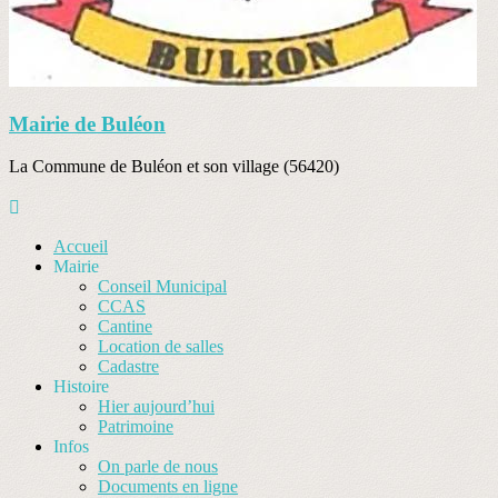
Mairie de Buléon
La Commune de Buléon et son village (56420)
Accueil
Mairie
Conseil Municipal
CCAS
Cantine
Location de salles
Cadastre
Histoire
Hier aujourd’hui
Patrimoine
Infos
On parle de nous
Documents en ligne