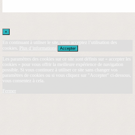
×
En continuant à utiliser le site, vous acceptez l’utilisation des
cookies.
Plus d’informations
Accepter
Les paramètres des cookies sur ce site sont définis sur « accepter les
cookies » pour vous offrir la meilleure expérience de navigation
possible. Si vous continuez à utiliser ce site sans changer vos
paramètres de cookies ou si vous cliquez sur "Accepter" ci-dessous,
vous consentez à cela.
Fermer