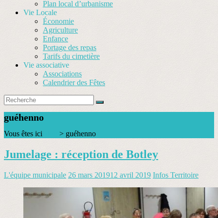
Plan local d’urbanisme
Vie Locale
Économie
Agriculture
Enfance
Portage des repas
Tarifs du cimetière
Vie associative
Associations
Calendrier des Fêtes
guéhenno
Vous êtes ici
Blog
>
guéhenno
Jumelage : réception de Botley
L'équipe municipale
26 mars 2019
12 avril 2019
Infos Territoire