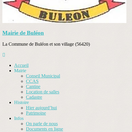
Mairie de Buléon
La Commune de Buléon et son village (56420)
Accueil
Mairie
Conseil Municipal
CCAS
Cantine
Location de salles
Cadastre
Histoire
Hier aujourd’hui
Patrimoine
Infos
On parle de nous
Documents en ligne