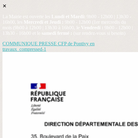
✕
La Mairie est ouverte les
Lundi et Mardi:
9h00 - 12h00 | 13h30 -
16h00, les
Mercredi et Jeudi :
9h00 - 12h00 (1er mercredis du
mois (9h00 à 12h00 | 13h30 à 16h00, le
Vendredi :
9h00 - 12h00 |
13h30 - 16h00 et le
samedi fermé :
(sur rendez-vous si besoin)
COMMUNIQUE PRESSE CFP de Pontivy en
travaux_compressed-1