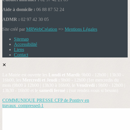
Aide à domicile :
06 88 87 52 24
ADMR :
02 97 42 30 05
Site créé par
MRWebCréation
=>
Mentions Légales
Sitemap
Accessibilité
Liens
Contact
✕
La Mairie est ouverte les
Lundi et Mardi:
9h00 - 12h00 | 13h30 -
16h00, les
Mercredi et Jeudi :
9h00 - 12h00 (1er mercredis du
mois (9h00 à 12h00 | 13h30 à 16h00, le
Vendredi :
9h00 - 12h00 |
13h30 - 16h00 et le
samedi fermé :
(sur rendez-vous si besoin)
COMMUNIQUE PRESSE CFP de Pontivy en
travaux_compressed-1