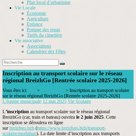
Plan local d’urbanisme
Vie Locale
Économie
Agriculture
Enfance
Portage des repas
Tarifs du cimetière
Vie associative
Associations
Calendrier des Fêtes
Inscription au transport scolaire sur le réseau
régional BreizhGo [Rentrée scolaire 2025-2026]
Vous êtes ici
Blog
>
Vie Scolaire
>
Inscription au transport scolaire
sur le réseau régional BreizhGo [Rentrée scolaire 2025-2026]
L'équipe municipale
12 mai 2025
Vie Scolaire
L
’inscription
au transport scolaire sur le réseau régional
BreizhGo
(car, train et bateau) ouvrira
le 2 juin 2025
. Cette
inscription se déroulera en ligne
sur
breizhgo.bzh
(
https://www.breizhgo.bzh/
transport-
scolaire/morbihan
). La date limite d’inscription aux transports