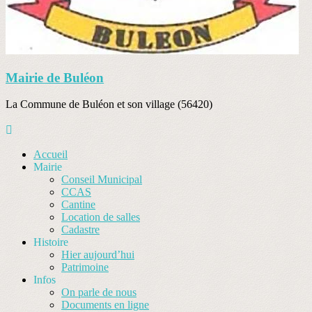
Mairie de Buléon
La Commune de Buléon et son village (56420)
Accueil
Mairie
Conseil Municipal
CCAS
Cantine
Location de salles
Cadastre
Histoire
Hier aujourd’hui
Patrimoine
Infos
On parle de nous
Documents en ligne