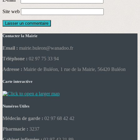
Site web
Contacter la Mairie
Email :
mairie.buleon@wanadoo.fr
Téléphone :
02 97 75 33 94
Adresse :
Mairie de Buléon, 1 rue de la Mairie, 56420 Buléon
Carte interactive
Numéros Utiles
Médecin de garde :
02 97 68 42 42
Pharmacie :
3237
Cabinet infirmier :
02 97 42 21 89