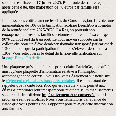
scolaires est fixée au
17 juillet 2025
. Pour toute demande reçue
après cette date, une majoration de 40 euros par famille sera
appliquée.
La hausse des coûts a amené les élus du Conseil régional à voter une
augmentation de 10€ de la tarification scolaire BreizhGo à compter
de la rentrée scolaire 2025-2026. La Région poursuit son
engagement auprès des familles bretonnes en prenant à sa charge
90% du coût réel du transport. Le coût moyen supporté par la
collectivité pour un élève demi-pensionnaire transporté par car est de
1 300€ tandis que la participation familiale s’élèvera désormais à
130€. Vous retrouverez le détail de la nouvelle tarification sur
la
page BreizhGo dédiée
.
Une plaquette présentant le transport scolaire BreizhGo, une affiche
ainsi qu’une plaquette d’information relative à l’inscription
accompagnent ce courriel. Vous trouverez également sur notre site
le
règlement régional des transports scolaires
. Il est important de
rappeler que la carte KorriGo, qui est valable 7 ans, permet aux
élèves d’emprunter leur transport pour rejoindre leurs établissements
scolaires. Elle doit donc
impérativement être conservée
pour la
prochaine rentrée scolaire. Nous vous remercions par avance de
l’aide que vous pourrez nous apporter pour relayer cette information
aux familles.