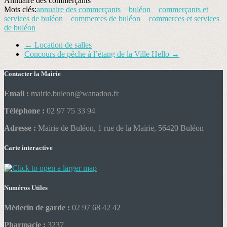
Annuaire des commerçants
Mots clés:
annuaire des commerçants
buléon
commerçants et
services de buléon
commerces de buléon
commerces et services
de buléon
←
Location de salles
Concours de pêche à l’étang de la Ville Hello
→
Contacter la Mairie
Email :
mairie.buleon@wanadoo.fr
Téléphone :
02 97 75 33 94
Adresse :
Mairie de Buléon, 1 rue de la Mairie, 56420 Buléon
Carte interactive
Numéros Utiles
Médecin de garde :
02 97 68 42 42
Pharmacie :
3237