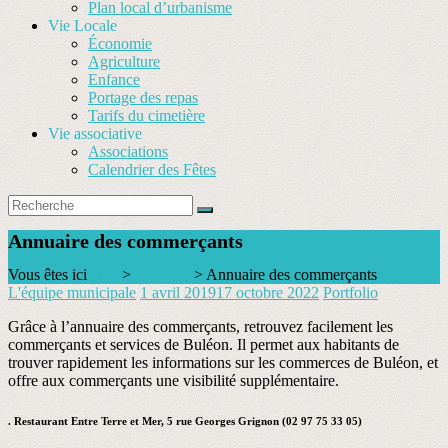
Plan local d’urbanisme
Vie Locale
Économie
Agriculture
Enfance
Portage des repas
Tarifs du cimetière
Vie associative
Associations
Calendrier des Fêtes
Annuaire des commerçants
Vous êtes ici
Blog
>
Portfolio
>
Annuaire des commerçants
L'équipe municipale
1 avril 2019
17 octobre 2022
Portfolio
Grâce à l’annuaire des commerçants, retrouvez facilement les
commerçants et services de Buléon. Il permet aux habitants de
trouver rapidement les informations sur les commerces de Buléon, et
offre aux commerçants une visibilité supplémentaire.
. Restaurant Entre Terre et Mer, 5 rue Georges Grignon (02 97 75 33 05)