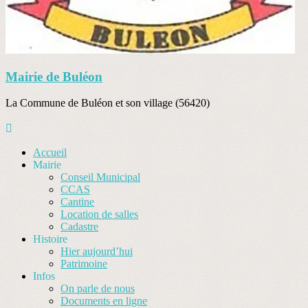
Mairie de Buléon
La Commune de Buléon et son village (56420)
Accueil
Mairie
Conseil Municipal
CCAS
Cantine
Location de salles
Cadastre
Histoire
Hier aujourd’hui
Patrimoine
Infos
On parle de nous
Documents en ligne