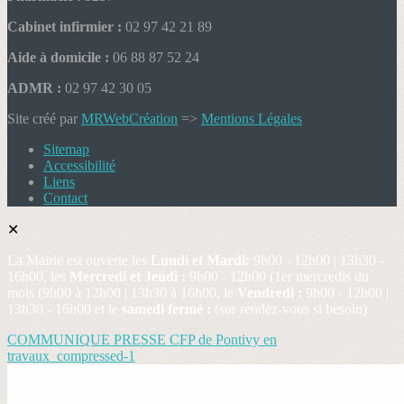
Cabinet infirmier :
02 97 42 21 89
Aide à domicile :
06 88 87 52 24
ADMR :
02 97 42 30 05
Site créé par
MRWebCréation
=>
Mentions Légales
Sitemap
Accessibilité
Liens
Contact
✕
La Mairie est ouverte les
Lundi et Mardi:
9h00 - 12h00 | 13h30 -
16h00, les
Mercredi et Jeudi :
9h00 - 12h00 (1er mercredis du
mois (9h00 à 12h00 | 13h30 à 16h00, le
Vendredi :
9h00 - 12h00 |
13h30 - 16h00 et le
samedi fermé :
(sur rendez-vous si besoin)
COMMUNIQUE PRESSE CFP de Pontivy en
travaux_compressed-1