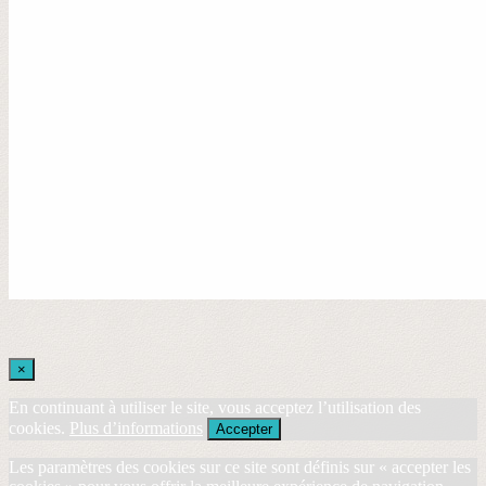
×
En continuant à utiliser le site, vous acceptez l’utilisation des
cookies.
Plus d’informations
Accepter
Les paramètres des cookies sur ce site sont définis sur « accepter les