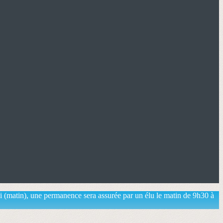
ai (matin), une permanence sera assurée par un élu le matin de 9h30 à