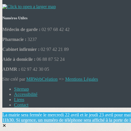
Numéros Utiles
Médecin de garde :
02 97 68 42 42
Pharmacie :
3237
Cabinet infirmier :
02 97 42 21 89
Aide à domicile :
06 88 87 52 24
ADMR :
02 97 42 30 05
Site créé par
MRWebCréation
=>
Mentions Légales
Sitemap
Accessibilité
Liens
Contact
La mairie sera fermée le mercredi 22 avril et le jeudi 23 avril pour m
11h30. Si urgence, un numéro de téléphone sera affiché à la porte de l
✕