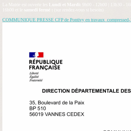
La Mairie est ouverte les
Lundi et Mardi:
9h00 - 12h00 | 13h30 - 16
16h00 et le
samedi fermé :
(sur rendez-vous si besoin)
COMMUNIQUE PRESSE CFP de Pontivy en travaux_compressed-