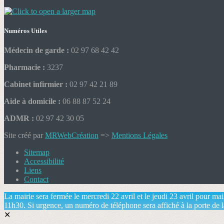
Numéros Utiles
Médecin de garde :
02 97 68 42 42
Pharmacie :
3237
Cabinet infirmier :
02 97 42 21 89
Aide à domicile :
06 88 87 52 24
ADMR :
02 97 42 30 05
Site créé par
MRWebCréation
=>
Mentions Légales
Sitemap
Accessibilité
Liens
Contact
La mairie sera fermée le mercredi 22 avril et le jeudi 23 avril pour m
11h30. Si urgence, un numéro de téléphone sera affiché à la porte de l
✕