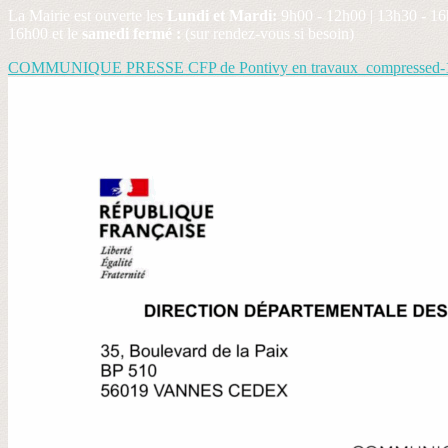
La Mairie est ouverte les
Lundi et Mardi:
9h00 - 12h00 | 13h30 - 16
16h00 et le
samedi fermé :
(sur rendez-vous si besoin)
COMMUNIQUE PRESSE CFP de Pontivy en travaux_compressed-