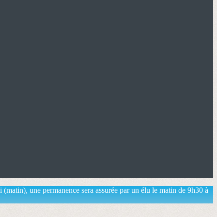
ai (matin), une permanence sera assurée par un élu le matin de 9h30 à