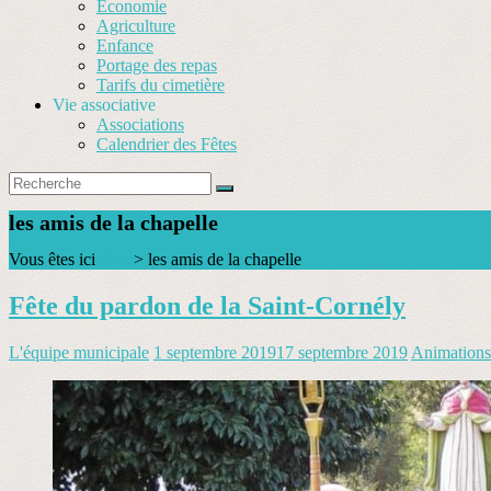
Économie
Agriculture
Enfance
Portage des repas
Tarifs du cimetière
Vie associative
Associations
Calendrier des Fêtes
les amis de la chapelle
Vous êtes ici
Blog
>
les amis de la chapelle
Fête du pardon de la Saint-Cornély
L'équipe municipale
1 septembre 2019
17 septembre 2019
Animations