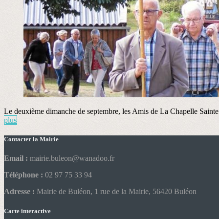
Le deuxième dimanche de septembre, les Amis de La Chapelle Sainte An
plus
Contacter la Mairie
Email :
mairie.buleon@wanadoo.fr
Téléphone :
02 97 75 33 94
Adresse :
Mairie de Buléon, 1 rue de la Mairie, 56420 Buléon
Carte interactive