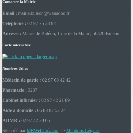
Contacter la Mairie
Email :
mairie.buleon@wanadoo.fr
Téléphone :
02 97 75 33 94
Adresse :
Mairie de Buléon, 1 rue de la Mairie, 56420 Buléon
Carte interactive
Numéros Utiles
Médecin de garde :
02 97 68 42 42
Pharmacie :
3237
Cabinet infirmier :
02 97 42 21 89
Aide à domicile :
06 88 87 52 24
ADMR :
02 97 42 30 05
Site créé par
MRWebCréation
=>
Mentions Légales