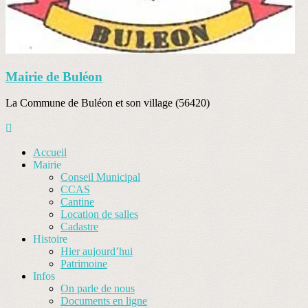
Mairie de Buléon
La Commune de Buléon et son village (56420)
Accueil
Mairie
Conseil Municipal
CCAS
Cantine
Location de salles
Cadastre
Histoire
Hier aujourd’hui
Patrimoine
Infos
On parle de nous
Documents en ligne