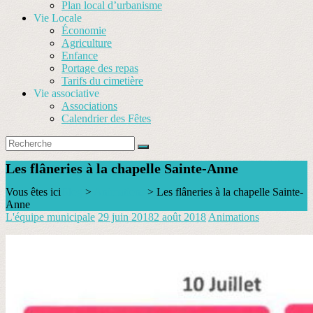
Plan local d’urbanisme
Vie Locale
Économie
Agriculture
Enfance
Portage des repas
Tarifs du cimetière
Vie associative
Associations
Calendrier des Fêtes
Les flâneries à la chapelle Sainte-Anne
Vous êtes ici
Blog
>
Animations
>
Les flâneries à la chapelle Sainte-
Anne
L'équipe municipale
29 juin 2018
2 août 2018
Animations