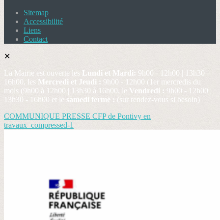
Sitemap
Accessibilité
Liens
Contact
✕
La Mairie est ouverte les
Lundi et Mardi:
9h00 - 12h00 | 13h30 -
16h00, les
Mercredi et Jeudi :
9h00 - 12h00 (1er mercredis du
mois (9h00 à 12h00 | 13h30 à 16h00, le
Vendredi :
9h00 - 12h00 |
13h30 - 16h00 et le
samedi fermé :
(sur rendez-vous si besoin)
COMMUNIQUE PRESSE CFP de Pontivy en
travaux_compressed-1