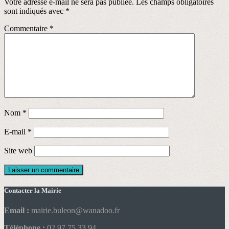
Votre adresse e-mail ne sera pas publiée.
Les champs obligatoires
sont indiqués avec
*
Commentaire
*
Nom
*
E-mail
*
Site web
Contacter la Mairie
Email :
mairie.buleon@wanadoo.fr
Téléphone :
02 97 75 33 94