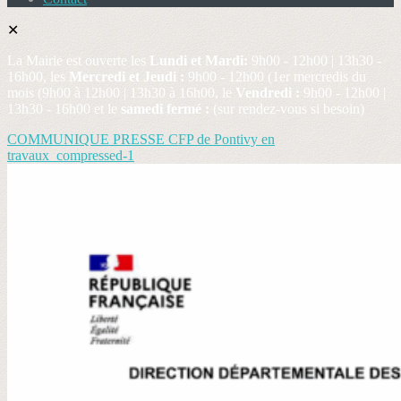
✕
La Mairie est ouverte les
Lundi et Mardi:
9h00 - 12h00 | 13h30 -
16h00, les
Mercredi et Jeudi :
9h00 - 12h00 (1er mercredis du
mois (9h00 à 12h00 | 13h30 à 16h00, le
Vendredi :
9h00 - 12h00 |
13h30 - 16h00 et le
samedi fermé :
(sur rendez-vous si besoin)
COMMUNIQUE PRESSE CFP de Pontivy en
travaux_compressed-1