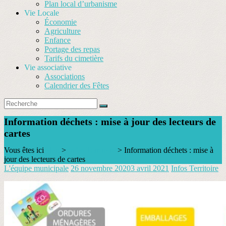
Plan local d’urbanisme
Vie Locale
Économie
Agriculture
Enfance
Portage des repas
Tarifs du cimetière
Vie associative
Associations
Calendrier des Fêtes
Information déchets : mise à jour des lecteurs de
cartes
Vous êtes ici
Blog
>
Infos Territoire
>
Information déchets : mise à
jour des lecteurs de cartes
L'équipe municipale
26 novembre 2020
3 avril 2021
Infos Territoire