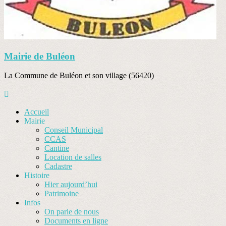
Mairie de Buléon
La Commune de Buléon et son village (56420)
Accueil
Mairie
Conseil Municipal
CCAS
Cantine
Location de salles
Cadastre
Histoire
Hier aujourd’hui
Patrimoine
Infos
On parle de nous
Documents en ligne